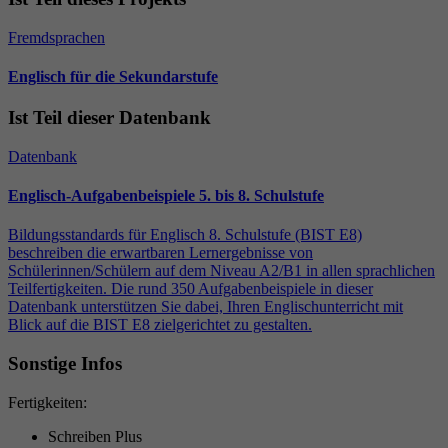
Einstellungen. Unter anderem eine zufällig
Zweck
generierte ID, für die historische Speicherung
Fremdsprachen
Laufzeit
30 Minuten
Ihrer vorgenommen Einstellungen, falls der
Webseiten-Betreiber dies eingestellt hat.
Englisch für die Sekundarstufe
Kurzlebige Cookies, die zur vorübergehenden
Zweck
Speicherung von Daten für den Besuch
Ist Teil dieser Datenbank
verwendet werden
Datenbank
Name
_pk_id
Englisch-Aufgabenbeispiele 5. bis 8. Schulstufe
Bildungsstandards für Englisch 8. Schulstufe (BIST E8)
Anbieter
Matomo
beschreiben die erwartbaren Lernergebnisse von
Schülerinnen/Schülern auf dem Niveau A2/B1 in allen sprachlichen
Laufzeit
13 Monate
Teilfertigkeiten. Die rund 350 Aufgabenbeispiele in dieser
Datenbank unterstützen Sie dabei, Ihren Englischunterricht mit
Blick auf die BIST E8 zielgerichtet zu gestalten.
Wird verwendet, um einige Details über den
Zweck
Benutzer zu speichern, wie z. B. die eindeutige
Sonstige Infos
Besucher-ID
Fertigkeiten:
Schreiben Plus
Name
_pk_ses