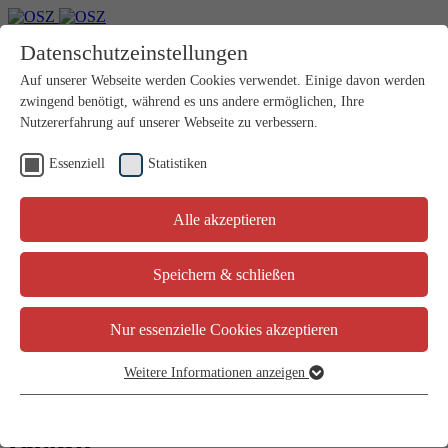
Datenschutzeinstellungen
Material-Center
Auf unserer Webseite werden Cookies verwendet. Einige davon werden
Themen
zwingend benötigt, während es uns andere ermöglichen, Ihre
Zurück
Nutzererfahrung auf unserer Webseite zu verbessern.
Deutsch als Zweit- und Bildungssprache
Fremdsprachen
Mehrsprachigkeit und Erstsprachenunterricht
Essenziell
Statistiken
Im Fokus
Netzwerke
Über das ÖSZ
Alle akzeptieren
Zurück
Mitarbeit @oesz
News und Veranstaltungen
Speichern & schließen
Wonach suchen Sie?
Suchen
Nur essenzielle Cookies akzeptieren
Hier entlang zum
Material-Center
Weitere Informationen anzeigen
Essenziell
Writing Competition - My best
Essenzielle Cookies werden für grundlegende Funktionen der
Webseite benötigt. Dadurch ist gewährleistet, dass die Webseite