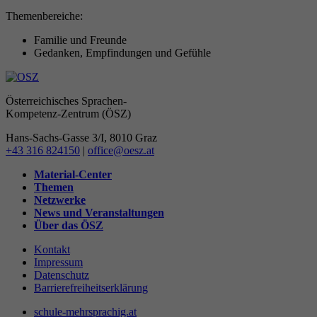
Themenbereiche:
Anbieter
Matomo
Familie und Freunde
Gedanken, Empfindungen und Gefühle
Laufzeit
30 Minuten
Kurzlebige Cookies, die zur vorübergehenden
Österreichisches Sprachen-
Zweck
Speicherung von Daten für den Besuch
Kompetenz-Zentrum (ÖSZ)
verwendet werden
Hans-Sachs-Gasse 3/I, 8010 Graz
+43 316 824150
|
office@oesz.at
Name
mtm_consent
Material-Center
Themen
Netzwerke
Anbieter
Matomo
News und Veranstaltungen
Über das ÖSZ
Laufzeit
30 Jahre
Kontakt
Impressum
Mit einem Verfallsdatum von 30 Jahren erstellt
Datenschutz
werden, um daran zu erinnern, dass der Nutzer
Barrierefreiheitserklärung
Zweck
seine Zustimmung gegeben (oder widerrufen)
schule-mehrsprachig.at
hat