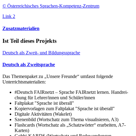
© Österreichisches Sprachen-Kompetenz-Zentrum
Link 2
Zusatzmaterialien
Ist Teil dieses Projekts
Deutsch als Zweit- und Bildungssprache
Deutsch als Zweitsprache
Das Themenpaket zu „Unsere Freunde“ umfasst folgende
Unterrichtsmaterialien:
#Deutsch FAIR­netzt – Sprache FAIR­netzt lernen. Hand­rei­
chung für Lehrer/​innen und Schüler/​innen
Falt­plakat "Sprache ist überall"
Kopier­vor­lagen zum Falt­plakat "Sprache ist überall"
Digitale Aktivitäten (Wakelet)
Szenenbild (Wortschatz zum Thema visualisieren, A3)
Flashcards (Wortschatz als „Schatzwörter“ erarbeiten, A7-
Karten)
Gobbi-KARDS (Wortschatz und Redewendungen